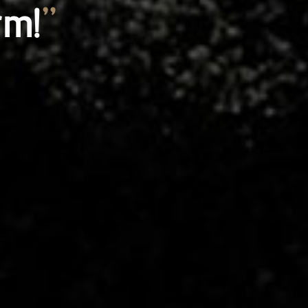
rm!
”