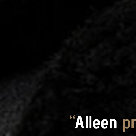
“
Alleen
p