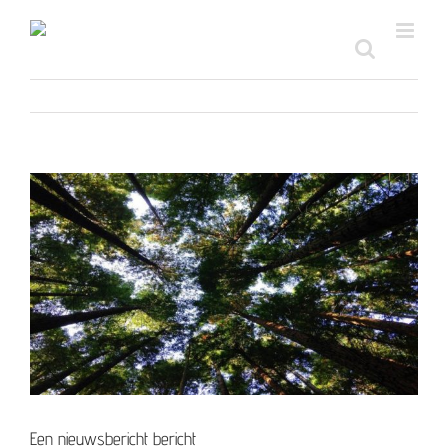
Ga
naar
inhoud
Bekijk
grotere
afbeelding
Een nieuwsbericht bericht