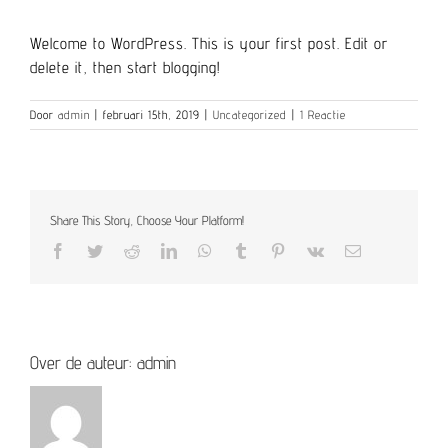
Welcome to WordPress. This is your first post. Edit or
delete it, then start blogging!
Door
admin
|
februari 15th, 2019
|
Uncategorized
|
1 Reactie
Share This Story, Choose Your Platform!
Facebook
Twitter
Reddit
LinkedIn
WhatsApp
Tumblr
Pinterest
Vk
E-
mail
Over de auteur:
admin